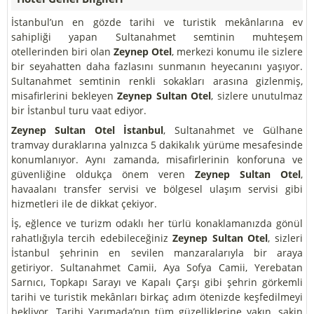
İstanbul’un en gözde tarihi ve turistik mekânlarına ev
sahipliği yapan Sultanahmet semtinin muhteşem
otellerinden biri olan
Zeynep Otel
, merkezi konumu ile sizlere
bir seyahatten daha fazlasını sunmanın heyecanını yaşıyor.
Sultanahmet semtinin renkli sokakları arasına gizlenmiş,
misafirlerini bekleyen
Zeynep Sultan Otel
, sizlere unutulmaz
bir İstanbul turu vaat ediyor.
Zeynep Sultan Otel İstanbul
, Sultanahmet ve Gülhane
tramvay duraklarına yalnızca 5 dakikalık yürüme mesafesinde
konumlanıyor. Aynı zamanda, misafirlerinin konforuna ve
güvenliğine oldukça önem veren
Zeynep Sultan Otel
,
havaalanı transfer servisi ve bölgesel ulaşım servisi gibi
hizmetleri ile de dikkat çekiyor.
İş, eğlence ve turizm odaklı her türlü konaklamanızda gönül
rahatlığıyla tercih edebileceğiniz
Zeynep Sultan Otel
, sizleri
İstanbul şehrinin en sevilen manzaralarıyla bir araya
getiriyor. Sultanahmet Camii, Aya Sofya Camii, Yerebatan
Sarnıcı, Topkapı Sarayı ve Kapalı Çarşı gibi şehrin görkemli
tarihi ve turistik mekânları birkaç adım ötenizde keşfedilmeyi
bekliyor. Tarihi Yarımada’nın tüm güzelliklerine yakın, sakin