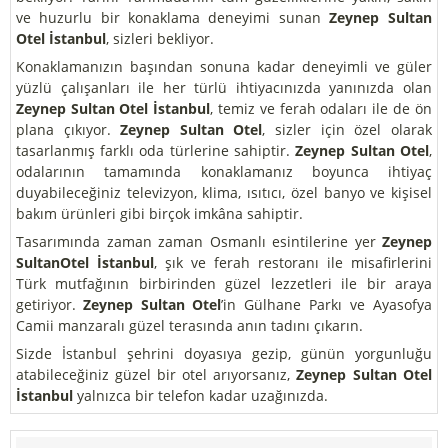
ve huzurlu bir konaklama deneyimi sunan
Zeynep Sultan
Otel İstanbul
, sizleri bekliyor.
Konaklamanızın başından sonuna kadar deneyimli ve güler
yüzlü çalışanları ile her türlü ihtiyacınızda yanınızda olan
Zeynep Sultan Otel İstanbul
, temiz ve ferah odaları ile de ön
plana çıkıyor.
Zeynep Sultan Otel
, sizler için özel olarak
tasarlanmış farklı oda türlerine sahiptir.
Zeynep Sultan Otel
,
odalarının tamamında konaklamanız boyunca ihtiyaç
duyabileceğiniz televizyon, klima, ısıtıcı, özel banyo ve kişisel
bakım ürünleri gibi birçok imkâna sahiptir.
Tasarımında zaman zaman Osmanlı esintilerine yer
Zeynep
Sultan
Otel İstanbul
, şık ve ferah restoranı ile misafirlerini
Türk mutfağının birbirinden güzel lezzetleri ile bir araya
getiriyor.
Zeynep Sultan Otel
’in Gülhane Parkı ve Ayasofya
Camii manzaralı güzel terasında anın tadını çıkarın.
Sizde İstanbul şehrini doyasıya gezip, günün yorgunluğu
atabileceğiniz güzel bir otel arıyorsanız,
Zeynep Sultan Otel
İstanbul
yalnızca bir telefon kadar uzağınızda.