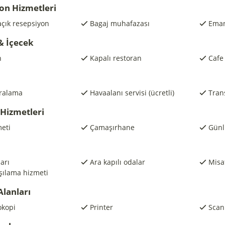
on Hizmetleri
açık resepsiyon
Bagaj muhafazası
Eman
& İçecek
n
Kapalı restoran
Cafe
iralama
Havaalanı servisi (ücretli)
Trans
 Hizmetleri
eti
Çamaşırhane
Günl
arı
Ara kapılı odalar
Misaf
şılama hizmeti
Alanları
okopi
Printer
Scan