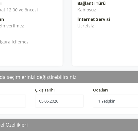
ı
Bağlantı Türü
aat 12:00 ve öncesi
Kablosuz
an
İnternet Servisi
zin verilmez
Ücretsiz
igara içilemez
da şeçimlerinizi değiştirebilirsiniz
Çıkış Tarihi
Oda(lar)
l Özellikleri