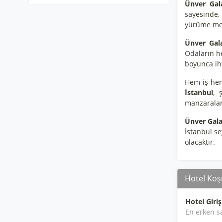
Ünver Gal
sayesinde,
yürüme me
Ünver Gal
Odaların he
boyunca ih
Hem iş hem 
İstanbul
, 
manzaraları
Ünver Gala
İstanbul se
olacaktır.
Hotel Koşu
Hotel Giriş
En erken s