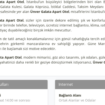
ata Apart Otel
, İstanbul’un büyüleyici bölgelerinden biri ola
 Galata Kulesi, Galata Köprüsü, İstiklal Caddesi, Taksim Meydan
safesinde yer alan
Ünver Galata Apart Otel
, misafirlerini İstanbu
ata Apart Otel
, sizler için özenle dekore edilmiş şık ve konforlu 
r birinde telefon, televizyon, ücretsiz internet bağlantısı, klima, ıs
tiyaç duyabileceğiniz birçok imkân mevcuttur.
de tatil amaçlı konaklamalarınız için gönül rahatlığıyla tercih ed
şehrin görkemli manzaralarına ev sahipliği yapıyor. Güne Marm
 ile başlamak sizi motive edecektir.
ta Apart Otel
, modern mimarisi, göz alıcı tasarımı, şık odaları, gül
yahatinizi daha renkli bir geziye dönüştürmek istiyorsanız,
Ünver G
lları
Internet
i
Bağlantı Alanı
aat 14:00 ve sonrası
Ortak Alanlar ve Odalar