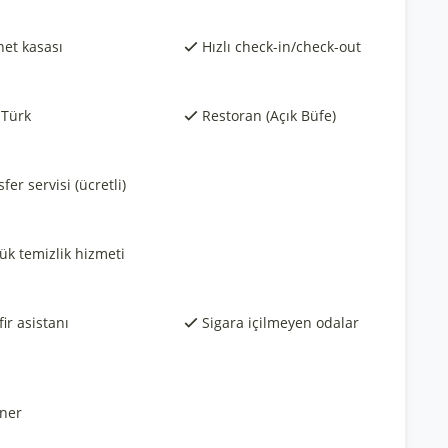
et kasası
Hızlı check-in/check-out
 Türk
Restoran (Açık Büfe)
fer servisi (ücretli)
ük temizlik hizmeti
ir asistanı
Sigara içilmeyen odalar
ner