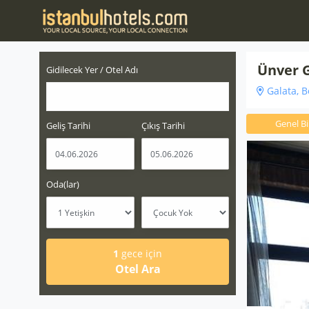
Ünver G
Gidilecek Yer / Otel Adı
Galata, B
Genel Bil
Geliş Tarihi
Çıkış Tarihi
Oda(lar)
1
gece için
Otel Ara