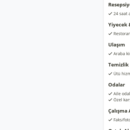
Resepsiy
24 saat 
Yiyecek 
Restora
Ulaşım
Araba k
Temizlik
Ütü hizm
Odalar
Aile odal
Özel kar
Çalışma 
Faks/fot