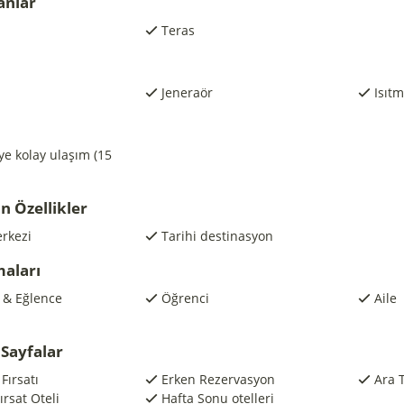
anlar
Teras
Jeneraör
Isıt
e kolay ulaşım (15
n Özellikler
rkezi
Tarihi destinasyon
maları
ş & Eğlence
Öğrenci
Aile
Sayfalar
Fırsatı
Erken Rezervasyon
Ara 
rsat Oteli
Hafta Sonu otelleri