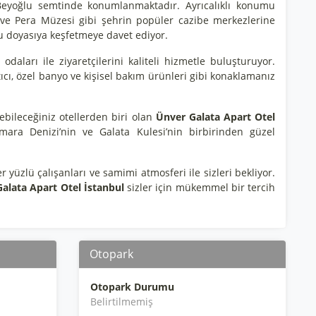
n Beyoğlu semtinde konumlanmaktadır. Ayrıcalıklı konumu
ı ve Pera Müzesi gibi şehrin popüler cazibe merkezlerine
l’u doyasıya keşfetmeye davet ediyor.
odaları ile ziyaretçilerini kaliteli hizmetle buluşturuyor.
ıtıcı, özel banyo ve kişisel bakım ürünleri gibi konaklamanız
ebileceğiniz otellerden biri olan
Ünver Galata Apart Otel
ara Denizi’nin ve Galata Kulesi’nin birbirinden güzel
er yüzlü çalışanları ve samimi atmosferi ile sizleri bekliyor.
alata Apart Otel İstanbul
sizler için mükemmel bir tercih
Otopark
Otopark Durumu
Belirtilmemiş