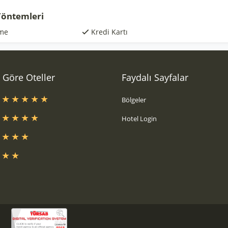
öntemleri
me
Kredi Kartı
a Göre Oteller
Faydalı Sayfalar
s
Bölgeler
s
Hotel Login
s
s