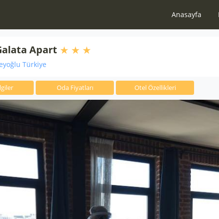
Anasayfa
alata Apart
eyoğlu Türkiye
giler
Oda Fiyatları
Otel Özellikleri