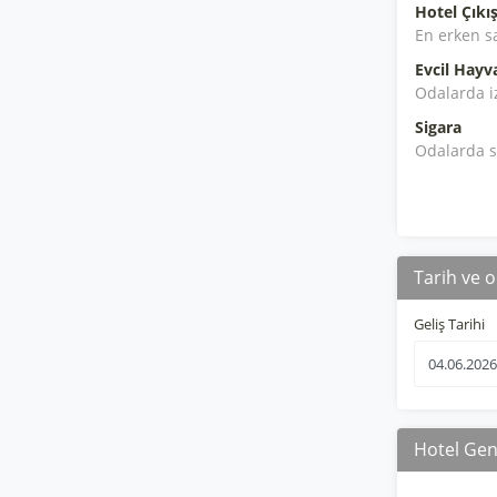
Hotel Çıkış
En erken s
Evcil Hayv
Odalarda i
Sigara
Odalarda s
Tarih ve o
Geliş Tarihi
Hotel Gene