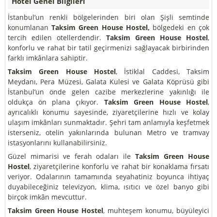
Hotel Genel Bilgileri
İstanbul’un renkli bölgelerinden biri olan Şişli semtinde
konumlanan
Taksim Green House Hostel,
bölgedeki en çok
tercih edilen otellerdendir.
Taksim Green House Hostel
,
konforlu ve rahat bir tatil geçirmenizi sağlayacak birbirinden
farklı imkânlara sahiptir.
Taksim Green House Hostel
, İstiklal Caddesi, Taksim
Meydanı, Pera Müzesi, Galata Kulesi ve Galata Köprüsü gibi
İstanbul’un önde gelen cazibe merkezlerine yakınlığı ile
oldukça ön plana çıkıyor.
Taksim Green House Hostel
,
ayrıcalıklı konumu sayesinde, ziyaretçilerine hızlı ve kolay
ulaşım imkânları sunmaktadır. Şehri tam anlamıyla keşfetmek
isterseniz, otelin yakınlarında bulunan Metro ve tramvay
istasyonlarını kullanabilirsiniz.
Güzel mimarisi ve ferah odaları ile
Taksim Green House
Hostel
, ziyaretçilerine konforlu ve rahat bir konaklama fırsatı
veriyor. Odalarının tamamında seyahatiniz boyunca ihtiyaç
duyabileceğiniz televizyon, klima, ısıtıcı ve özel banyo gibi
birçok imkân mevcuttur.
Taksim Green House Hostel
, muhteşem konumu, büyüleyici