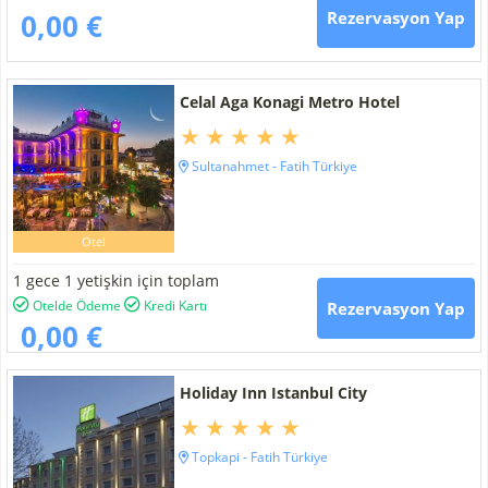
0,00 €
Rezervasyon Yap
Celal Aga Konagi Metro Hotel
Sultanahmet - Fatih Türkiye
Otel
1 gece 1 yetişkin için toplam
Otelde Ödeme
Kredi Kartı
Rezervasyon Yap
0,00 €
Holiday Inn Istanbul City
Topkapi - Fatih Türkiye