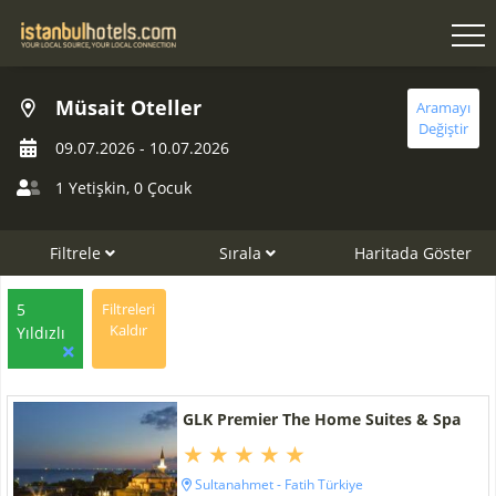
Müsait Oteller
Aramayı
Değiştir
09.07.2026
-
10.07.2026
1 Yetişkin
,
0 Çocuk
Filtrele
Sırala
Haritada Göster
5
Filtreleri
Kaldır
Yıldızlı
GLK Premier The Home Suites & Spa
Sultanahmet - Fatih Türkiye