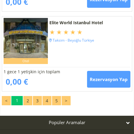
0,00 €
Elite World Istanbul Hotel
Taksim - Beyoğlu Türkiye
Otel
1 gece 1 yetişkin için toplam
0,00 €
Rezervasyon Yap
1
<
2
3
4
5
>
Popüler Aramalar