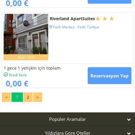
0,00 €
Riverland ApartSuites
Fatih Merkez - Fatih Türkiye
Apart Otel
1 gece 1 yetişkin için toplam
Kredi Kartı
Rezervasyon Yap
0,00 €
1
<
2
>
Popüler Aramalar
Yıldızlara Göre Oteller