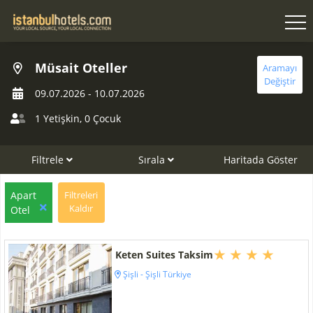
Müsait Oteller
Aramayı
Değiştir
09.07.2026
-
10.07.2026
1 Yetişkin
,
0 Çocuk
Filtrele
Sırala
Haritada Göster
Apart
Filtreleri
Kaldır
Otel
Keten Suites Taksim
Şişli - Şişli Türkiye