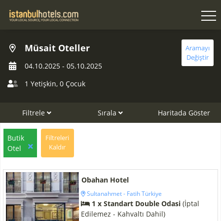
Müsait Oteller
Aramayı
Değiştir
04.10.2025
-
05.10.2025
1 Yetişkin
,
0 Çocuk
Filtrele
Sırala
Haritada Göster
Butik
Filtreleri
Kaldır
Otel
Obahan Hotel
Sultanahmet - Fatih Türkiye
1 x Standart Double Odasi
(İptal
Edilemez - Kahvaltı Dahil)