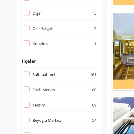
Diğer
5
Özel Belgeli
5
Konukevi
1
İlçeler
Sultanahmet
161
Fatih Merkez
80
Taksim
69
Beyoglu Merkez
54