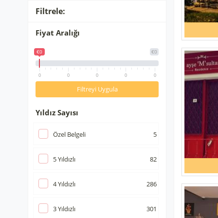
Filtrele:
Fiyat Aralığı
€0
€0
0
0
0
0
0
Filtreyi Uygula
Yıldız Sayısı
Özel Belgeli
5
5
Yıldızlı
82
4
Yıldızlı
286
3
Yıldızlı
301