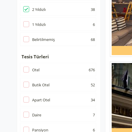
2
Yıldızlı
38
1
Yıldızlı
6
Belirtilmemiş
68
Tesis Türleri
Otel
676
Butik Otel
52
Apart Otel
34
Daire
7
Pansiyon
6