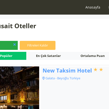
Anasayfa
sait Oteller
Filtreleri Kaldır
 Popüler
En Çok Satanlar
Ortalama Puan
New Taksim Hotel
Galata - Beyoğlu Türkiye