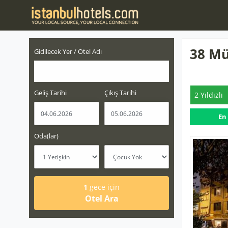
38 Mü
Gidilecek Yer / Otel Adı
Geliş Tarihi
Çıkış Tarihi
2 Yıldızlı
En
Oda(lar)
1
gece için
Otel Ara