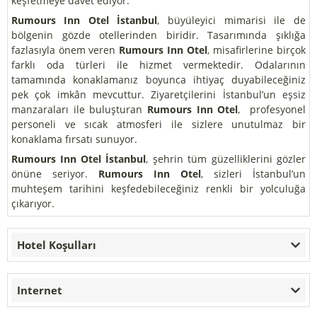
keşfetmeye davet ediyor.
Rumours Inn Otel İstanbul
, büyüleyici mimarisi ile de
bölgenin gözde otellerinden biridir. Tasarımında şıklığa
fazlasıyla önem veren
Rumours Inn Otel
, misafirlerine birçok
farklı oda türleri ile hizmet vermektedir. Odalarının
tamamında konaklamanız boyunca ihtiyaç duyabileceğiniz
pek çok imkân mevcuttur. Ziyaretçilerini İstanbul’un eşsiz
manzaraları ile buluşturan
Rumours Inn Otel
, profesyonel
personeli ve sıcak atmosferi ile sizlere unutulmaz bir
konaklama fırsatı sunuyor.
Rumours Inn Otel İstanbul
, şehrin tüm güzelliklerini gözler
önüne seriyor.
Rumours Inn Otel
, sizleri İstanbul’un
muhteşem tarihini keşfedebileceğiniz renkli bir yolculuğa
çıkarıyor.
Hotel Koşulları
Internet