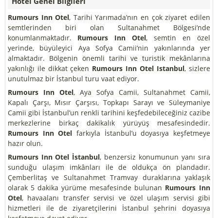
Hotel Genel Bilgileri
Rumours Inn Otel
, Tarihi Yarımada’nın en çok ziyaret edilen
semtlerinden biri olan Sultanahmet Bölgesi’nde
konumlanmaktadır.
Rumours Inn Otel
, semtin en özel
yerinde, büyüleyici Aya Sofya Camii’nin yakınlarında yer
almaktadır. Bölgenin önemli tarihi ve turistik mekânlarına
yakınlığı ile dikkat çeken
Rumours Inn Otel Istanbul
, sizlere
unutulmaz bir İstanbul turu vaat ediyor.
Rumours Inn Otel
, Aya Sofya Camii, Sultanahmet Camii,
Kapalı Çarşı, Mısır Çarşısı, Topkapı Sarayı ve Süleymaniye
Camii gibi İstanbul’un renkli tarihini keşfedebileceğiniz cazibe
merkezlerine birkaç dakikalık yürüyüş mesafesindedir.
Rumours Inn Otel
farkıyla İstanbul’u doyasıya keşfetmeye
hazır olun.
Rumours Inn Otel İstanbul
, benzersiz konumunun yanı sıra
sunduğu ulaşım imkânları ile de oldukça ön plandadır.
Çemberlitaş ve Sultanahmet Tramvay duraklarına yaklaşık
olarak 5 dakika yürüme mesafesinde bulunan
Rumours Inn
Otel
, havaalanı transfer servisi ve özel ulaşım servisi gibi
hizmetleri ile de ziyaretçilerini İstanbul şehrini doyasıya