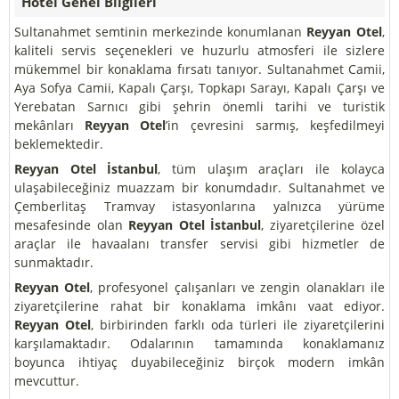
Hotel Genel Bilgileri
Sultanahmet semtinin merkezinde konumlanan
Reyyan Otel
,
kaliteli servis seçenekleri ve huzurlu atmosferi ile sizlere
mükemmel bir konaklama fırsatı tanıyor. Sultanahmet Camii,
Aya Sofya Camii, Kapalı Çarşı, Topkapı Sarayı, Kapalı Çarşı ve
Yerebatan Sarnıcı gibi şehrin önemli tarihi ve turistik
mekânları
Reyyan Otel
’in çevresini sarmış, keşfedilmeyi
beklemektedir.
Reyyan Otel İstanbul
, tüm ulaşım araçları ile kolayca
ulaşabileceğiniz muazzam bir konumdadır. Sultanahmet ve
Çemberlitaş Tramvay istasyonlarına yalnızca yürüme
mesafesinde olan
Reyyan Otel İstanbul
, ziyaretçilerine özel
araçlar ile havaalanı transfer servisi gibi hizmetler de
sunmaktadır.
Reyyan Otel
, profesyonel çalışanları ve zengin olanakları ile
ziyaretçilerine rahat bir konaklama imkânı vaat ediyor.
Reyyan Otel
, birbirinden farklı oda türleri ile ziyaretçilerini
karşılamaktadır. Odalarının tamamında konaklamanız
boyunca ihtiyaç duyabileceğiniz birçok modern imkân
mevcuttur.