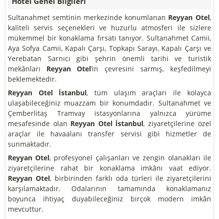
Hotel Genel Bilgileri
Sultanahmet semtinin merkezinde konumlanan
Reyyan Otel
,
kaliteli servis seçenekleri ve huzurlu atmosferi ile sizlere
mükemmel bir konaklama fırsatı tanıyor. Sultanahmet Camii,
Aya Sofya Camii, Kapalı Çarşı, Topkapı Sarayı, Kapalı Çarşı ve
Yerebatan Sarnıcı gibi şehrin önemli tarihi ve turistik
mekânları
Reyyan Otel
’in çevresini sarmış, keşfedilmeyi
beklemektedir.
Reyyan Otel İstanbul
, tüm ulaşım araçları ile kolayca
ulaşabileceğiniz muazzam bir konumdadır. Sultanahmet ve
Çemberlitaş Tramvay istasyonlarına yalnızca yürüme
mesafesinde olan
Reyyan Otel İstanbul
, ziyaretçilerine özel
araçlar ile havaalanı transfer servisi gibi hizmetler de
sunmaktadır.
Reyyan Otel
, profesyonel çalışanları ve zengin olanakları ile
ziyaretçilerine rahat bir konaklama imkânı vaat ediyor.
Reyyan Otel
, birbirinden farklı oda türleri ile ziyaretçilerini
karşılamaktadır. Odalarının tamamında konaklamanız
boyunca ihtiyaç duyabileceğiniz birçok modern imkân
mevcuttur.