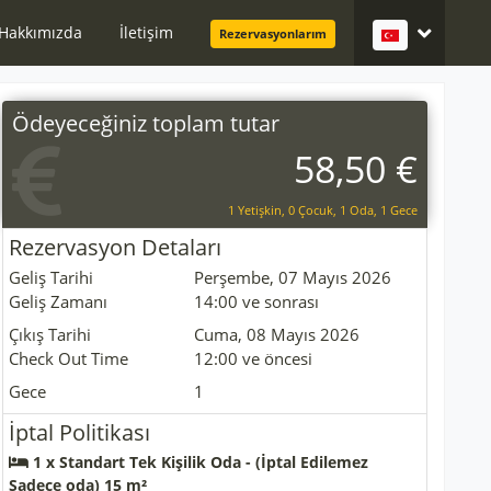
Hakkımızda
İletişim
Rezervasyonlarım
Ödeyeceğiniz toplam tutar
58,50 €
1 Yetişkin, 0 Çocuk, 1 Oda, 1 Gece
Rezervasyon Detaları
Geliş Tarihi
Perşembe, 07 Mayıs 2026
Geliş Zamanı
14:00 ve sonrası
Çıkış Tarihi
Cuma, 08 Mayıs 2026
Check Out Time
12:00 ve öncesi
Gece
1
İptal Politikası
1 x Standart Tek Kişilik Oda - (İptal Edilemez
Sadece oda) 15 m²