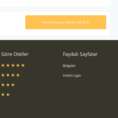
a Göre Oteller
Faydalı Sayfalar
s
Bölgeler
s
Hotel Login
s
s