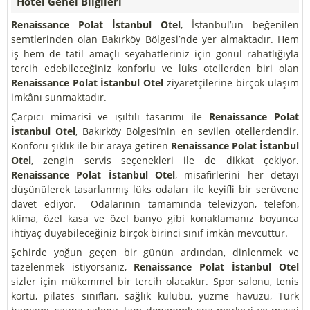
Hotel Genel Bilgileri
Renaissance Polat İstanbul Otel
, İstanbul’un beğenilen
semtlerinden olan Bakırköy Bölgesi’nde yer almaktadır. Hem
iş hem de tatil amaçlı seyahatleriniz için gönül rahatlığıyla
tercih edebileceğiniz konforlu ve lüks otellerden biri olan
Renaissance Polat İstanbul Otel
ziyaretçilerine birçok ulaşım
imkânı sunmaktadır.
Çarpıcı mimarisi ve ışıltılı tasarımı ile
Renaissance Polat
İstanbul Otel
, Bakırköy Bölgesi’nin en sevilen otellerdendir.
Konforu şıklık ile bir araya getiren
Renaissance Polat İstanbul
Otel
, zengin servis seçenekleri ile de dikkat çekiyor.
Renaissance Polat İstanbul Otel
, misafirlerini her detayı
düşünülerek tasarlanmış lüks odaları ile keyifli bir serüvene
davet ediyor. Odalarının tamamında televizyon, telefon,
klima, özel kasa ve özel banyo gibi konaklamanız boyunca
ihtiyaç duyabileceğiniz birçok birinci sınıf imkân mevcuttur.
Şehirde yoğun geçen bir günün ardından, dinlenmek ve
tazelenmek istiyorsanız,
Renaissance Polat İstanbul Otel
sizler için mükemmel bir tercih olacaktır. Spor salonu, tenis
kortu, pilates sınıfları, sağlık kulübü, yüzme havuzu, Türk