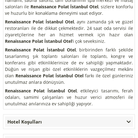
hamamı, sauna salonu, tam donanımlı spa merkezi ve masaj
salonları ile
Renaissance Polat İstanbul Otel
, sizlere konforlu
ve huzurlu bir konaklama deneyimi vaat ediyor.
Renaissance Polat İstanbul Otel
, aynı zamanda şık ve güzel
restoranları ile de dikkat çekmektedir. 24 saat oda servisi ile
ziyaretçilerine her an hizmet vermek için hazır olan
Renaissance Polat İstanbul Otel
’i çok seveksiniz.
Renaissance Polat İstanbul Otel
, birbirinden farklı şekilde
tasarlanmış şık toplantı salonları ile toplantı, kongre ve
konferans gibi etkinliklerinize de ev sahipliği yapmaktadır.
Düğün ve nişan gibi özel etkinliklerin vazgeçilmez mekânı
olan
Renaissance Polat İstanbul Otel
farkı ile özel günleriniz
unutulmaz anlara dönüşsün.
Renaissance Polat İstanbul Otel
, etkileyici tasarımı, ferah
odaları, samimi çalışanları ve huzur verici atmosferi ile
unutulmaz anılarınıza ev sahipliği yapıyor.
Hotel Koşulları