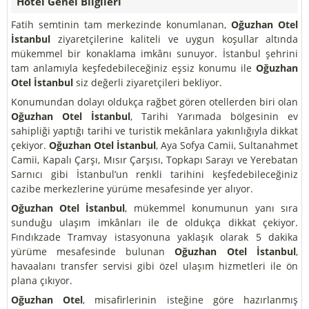
Hotel Genel Bilgileri
Fatih semtinin tam merkezinde konumlanan,
Oğuzhan Otel
İstanbul
ziyaretçilerine kaliteli ve uygun koşullar altında
mükemmel bir konaklama imkânı sunuyor. İstanbul şehrini
tam anlamıyla keşfedebileceğiniz eşsiz konumu ile
Oğuzhan
Otel İstanbul
siz değerli ziyaretçileri bekliyor.
Konumundan dolayı oldukça rağbet gören otellerden biri olan
Oğuzhan Otel İstanbul
, Tarihi Yarımada bölgesinin ev
sahipliği yaptığı tarihi ve turistik mekânlara yakınlığıyla dikkat
çekiyor.
Oğuzhan Otel İstanbul
, Aya Sofya Camii, Sultanahmet
Camii, Kapalı Çarşı, Mısır Çarşısı, Topkapı Sarayı ve Yerebatan
Sarnıcı gibi İstanbul’un renkli tarihini keşfedebileceğiniz
cazibe merkezlerine yürüme mesafesinde yer alıyor.
Oğuzhan Otel İstanbul
, mükemmel konumunun yanı sıra
sunduğu ulaşım imkânları ile de oldukça dikkat çekiyor.
Fındıkzade Tramvay istasyonuna yaklaşık olarak 5 dakika
yürüme mesafesinde bulunan
Oğuzhan Otel İstanbul
,
havaalanı transfer servisi gibi özel ulaşım hizmetleri ile ön
plana çıkıyor.
Oğuzhan Otel
, misafirlerinin isteğine göre hazırlanmış