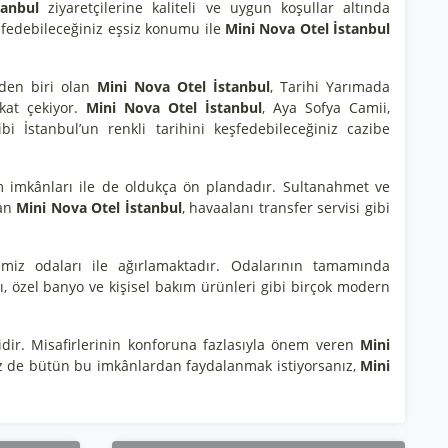
tanbul
ziyaretçilerine kaliteli ve uygun koşullar altında
fedebileceğiniz eşsiz konumu ile
Mini Nova Otel İstanbul
nden biri olan
Mini Nova Otel İstanbul
, Tarihi Yarımada
kkat çekiyor.
Mini Nova Otel İstanbul
, Aya Sofya Camii,
i İstanbul’un renkli tarihini keşfedebileceğiniz cazibe
imkânları ile de oldukça ön plandadır. Sultanahmet ve
nan
Mini Nova Otel İstanbul
, havaalanı transfer servisi gibi
emiz odaları ile ağırlamaktadır. Odalarının tamamında
cı, özel banyo ve kişisel bakım ürünleri gibi birçok modern
ridir. Misafirlerinin konforuna fazlasıyla önem veren
Mini
. Siz de bütün bu imkânlardan faydalanmak istiyorsanız,
Mini