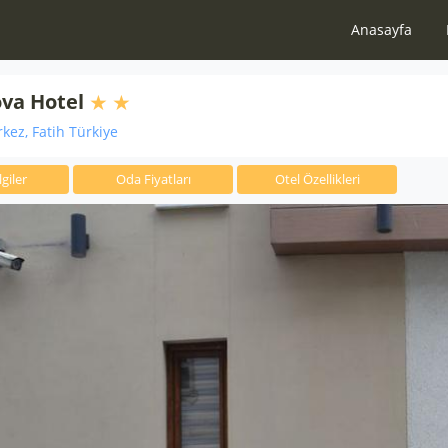
Anasayfa
va Hotel
kez, Fatih Türkiye
giler
Oda Fiyatları
Otel Özellikleri