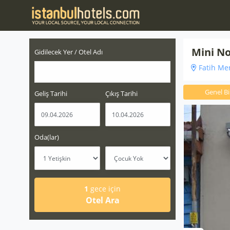
Mini No
Gidilecek Yer / Otel Adı
Fatih Mer
Genel Bil
Geliş Tarihi
Çıkış Tarihi
Oda(lar)
1
gece için
Otel Ara