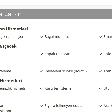
l Özellikleri
on Hizmetleri
açık resepsiyon
Bagaj muhafazası
Eman
& İçecek
n
Kapalı restoran
Cafe
iralama
Havaalanı servisi (ücretli)
Trans
 Hizmetleri
emizlik hizmeti
Kuru temizleme
Ütü 
arı
Sigara içilmeyen odalar
Ara k
asistanı