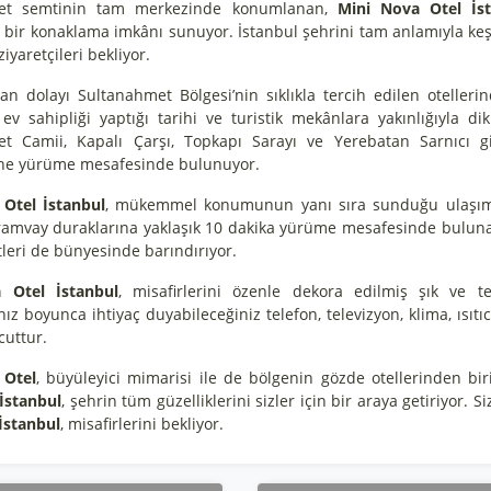
et semtinin tam merkezinde konumlanan,
Mini Nova Otel İs
ir konaklama imkânı sunuyor. İstanbul şehrini tam anlamıyla keş
ziyaretçileri bekliyor.
 dolayı Sultanahmet Bölgesi’nin sıklıkla tercih edilen otelleri
 ev sahipliği yaptığı tarihi ve turistik mekânlara yakınlığıyla di
t Camii, Kapalı Çarşı, Topkapı Sarayı ve Yerebatan Sarnıcı gib
ne yürüme mesafesinde bulunuyor.
Otel İstanbul
, mükemmel konumunun yanı sıra sunduğu ulaşım 
amvay duraklarına yaklaşık 10 dakika yürüme mesafesinde bulu
leri de bünyesinde barındırıyor.
 Otel İstanbul
, misafirlerini özenle dekora edilmiş şık ve t
z boyunca ihtiyaç duyabileceğiniz telefon, televizyon, klima, ısıtı
uttur.
 Otel
, büyüleyici mimarisi ile de bölgenin gözde otellerinden bi
İstanbul
, şehrin tüm güzelliklerini sizler için bir araya getiriyor
İstanbul
, misafirlerini bekliyor.