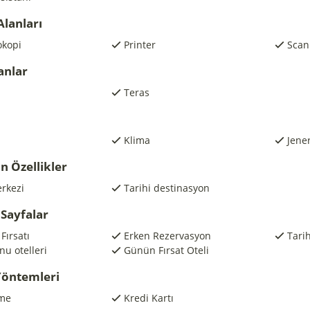
Alanları
okopi
Printer
Scan
anlar
Teras
Klima
Jene
n Özellikler
rkezi
Tarihi destinasyon
Sayfalar
Fırsatı
Erken Rezervasyon
Tari
nu otelleri
Günün Fırsat Oteli
öntemleri
me
Kredi Kartı