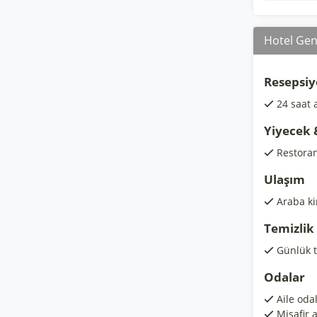
Hotel Gene
Resepsiy
24 saat 
Yiyecek 
Restora
Ulaşım
Araba k
Temizlik
Günlük t
Odalar
Aile odal
Misafir 