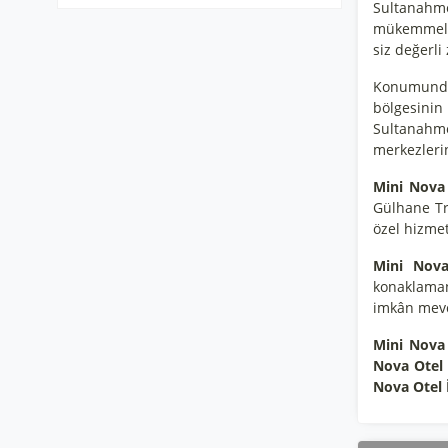
Sultanahm
mükemmel b
siz değerli 
Konumundan
bölgesinin
Sultanahme
merkezleri
Mini Nova 
Gülhane Tr
özel hizmet
Mini Nova
konaklamanı
imkân mevc
Mini Nova
Nova Otel 
Nova Otel 