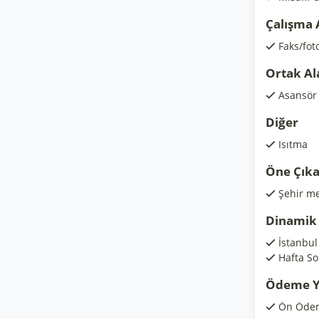
Çalışma 
Faks/fot
Ortak Al
Asansör
Diğer
Isıtma
Öne Çıka
Şehir me
Dinamik 
İstanbul 
Hafta So
Ödeme Y
Ön Öde