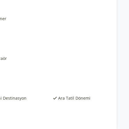
ner
raör
hi Destinasyon
Ara Tatil Dönemi