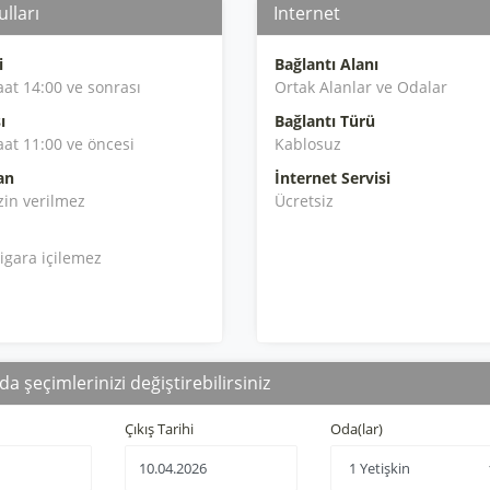
lları
Internet
i
Bağlantı Alanı
aat 14:00 ve sonrası
Ortak Alanlar ve Odalar
ı
Bağlantı Türü
aat 11:00 ve öncesi
Kablosuz
an
İnternet Servisi
zin verilmez
Ücretsiz
igara içilemez
da şeçimlerinizi değiştirebilirsiniz
Çıkış Tarihi
Oda(lar)