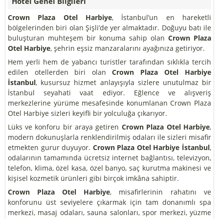
Hotel Genel Bilgileri
Crown Plaza Otel Harbiye
, İstanbul’un en hareketli
bölgelerinden biri olan Şişli’de yer almaktadır. Doğuyu batı ile
buluşturan muhteşem bir konuma sahip olan
Crown Plaza
Otel Harbiye
, şehrin eşsiz manzaralarını ayağınıza getiriyor.
Hem yerli hem de yabancı turistler tarafından sıklıkla tercih
edilen otellerden biri olan
Crown Plaza Otel Harbiye
İstanbul
, kusursuz hizmet anlayışıyla sizlere unutulmaz bir
İstanbul seyahati vaat ediyor. Eğlence ve alışveriş
merkezlerine yürüme mesafesinde konumlanan Crown Plaza
Otel Harbiye sizleri keyifli bir yolculuğa çıkarıyor.
Lüks ve konforu bir araya getiren
Crown Plaza Otel Harbiye
,
modern dokunuşlarla renklendirilmiş odaları ile sizleri misafir
etmekten gurur duyuyor.
Crown Plaza Otel Harbiye İstanbul
,
odalarının tamamında ücretsiz internet bağlantısı, televizyon,
telefon, klima, özel kasa, özel banyo, saç kurutma makinesi ve
kişisel kozmetik ürünleri gibi birçok imkâna sahiptir.
Crown Plaza Otel Harbiye
, misafirlerinin rahatını ve
konforunu üst seviyelere çıkarmak için tam donanımlı spa
merkezi, masaj odaları, sauna salonları, spor merkezi, yüzme