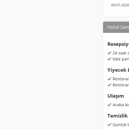
Hotel Gene
Resepsiy
24 saat 
Vale par
Yiyecek 
Restora
Restoran
Ulaşım
Araba k
Temizlik
Günlük t