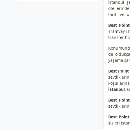
İstanbul ş
otellerinde
tarihi ve t
Best Point
Tramvay is
transfer h
Konumundan
de oldukça
yaşama şan
Best Point
sevdiklerin
koşullarına
İstanbul
, 
Best Point
sevdiklerin
Best Point
sizleri İst