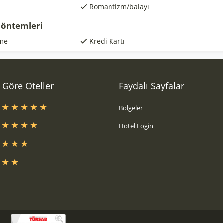
Romantizm/balayı
öntemleri
me
Kredi Kartı
a Göre Oteller
Faydalı Sayfalar
s
Bölgeler
s
Hotel Login
s
s