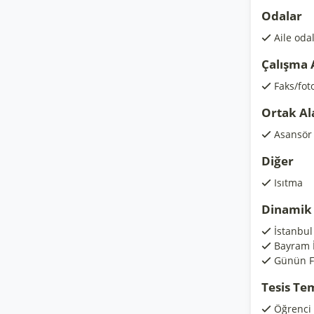
Odalar
Aile odal
Çalışma 
Faks/fot
Ortak Al
Asansör
Diğer
Isıtma
Dinamik 
İstanbul 
Bayram İ
Günün Fı
Tesis Te
Öğrenci