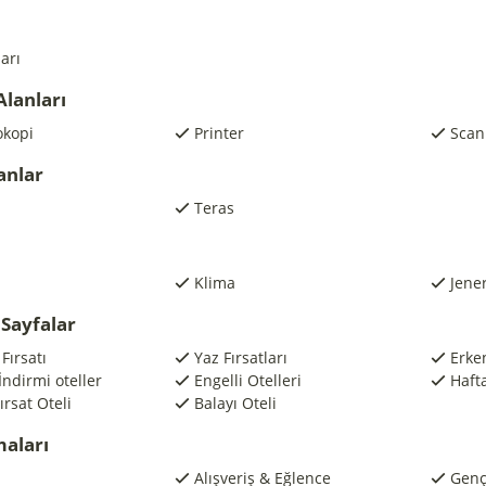
arı
Alanları
okopi
Printer
Scan
anlar
Teras
Klima
Jene
Sayfalar
Fırsatı
Yaz Fırsatları
Erke
ndirmi oteller
Engelli Otelleri
Hafta
rsat Oteli
Balayı Oteli
maları
Alışveriş & Eğlence
Genç