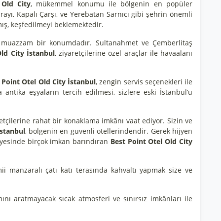
 Old City
, mükemmel konumu ile bölgenin en popüler
rayı, Kapalı Çarşı, ve Yerebatan Sarnıcı gibi şehrin önemli
mış, keşfedilmeyi beklemektedir.
niz muazzam bir konumdadır. Sultanahmet ve Çemberlitaş
ld City İstanbul
, ziyaretçilerine özel araçlar ile havaalanı
 Point Otel Old City İstanbul
, zengin servis seçenekleri ile
antika eşyaların tercih edilmesi, sizlere eski İstanbul’u
retçilerine rahat bir konaklama imkânı vaat ediyor. Sizin ve
İstanbul
, bölgenin en güvenli otellerindendir. Gerek hijyen
bünyesinde birçok imkan barındıran
Best Point Otel Old City
 manzaralı çatı katı terasında kahvaltı yapmak size ve
mını aratmayacak sıcak atmosferi ve sınırsız imkânları ile