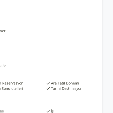
ner
raör
n Rezervasyon
Ara Tatil Dönemi
 Sonu otelleri
Tarihi Destinasyon
lik
İş