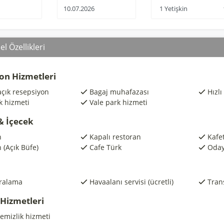
l Özellikleri
on Hizmetleri
açık resepsiyon
Bagaj muhafazası
Hızlı
k hizmeti
Vale park hizmeti
& İçecek
n
Kapalı restoran
Kafe
 (Açık Büfe)
Cafe Türk
Oday
iralama
Havaalanı servisi (ücretli)
Trans
 Hizmetleri
emizlik hizmeti