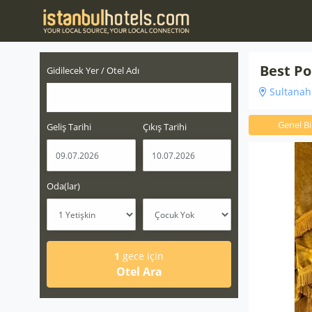
Best Po
Gidilecek Yer / Otel Adı
Sultanahm
Genel Bil
Geliş Tarihi
Çıkış Tarihi
Oda(lar)
1
gece için
Otel Ara