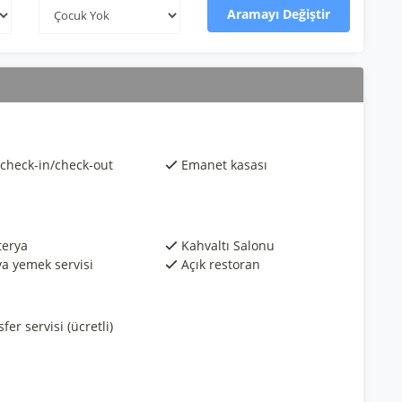
Aramayı Değiştir
 check-in/check-out
Emanet kasası
terya
Kahvaltı Salonu
a yemek servisi
Açık restoran
fer servisi (ücretli)