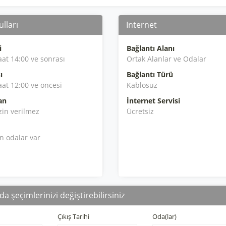
lları
Internet
i
Bağlantı Alanı
aat 14:00 ve sonrası
Ortak Alanlar ve Odalar
ı
Bağlantı Türü
aat 12:00 ve öncesi
Kablosuz
an
İnternet Servisi
zin verilmez
Ücretsiz
en odalar var
da şeçimlerinizi değiştirebilirsiniz
Çıkış Tarihi
Oda(lar)